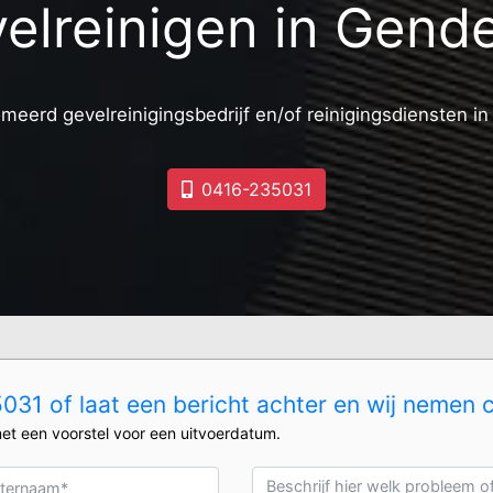
elreinigen in Gend
meerd gevelreinigingsbedrijf en/of reinigingsdiensten i
0416-235031
31 of laat een bericht achter en wij nemen 
et een voorstel voor een uitvoerdatum.