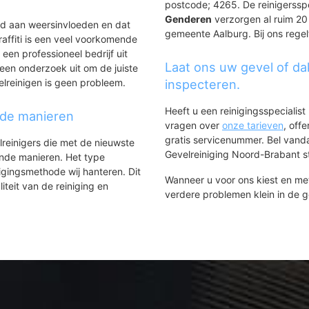
postcode; 4265. De reinigerssp
Genderen
verzorgen al ruim 20 j
ld aan weersinvloeden en dat
gemeente Aalburg. Bij ons regel
affiti is een veel voorkomende
 een professioneel bedrijf uit
Laat ons uw gevel of da
een onderzoek uit om de juiste
elreinigen is geen probleem.
inspecteren.
Heeft u een reinigingsspecialis
nde manieren
vragen over
onze tarieven
, off
gratis servicenummer. Bel van
lreinigers die met de nieuwste
Gevelreiniging Noord-Brabant sta
ende manieren. Het type
igingsmethode wij hanteren. Dit
Wanneer u voor ons kiest en m
iteit van de reiniging en
verdere problemen klein in de 