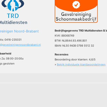
Bedrijfsgegevens TRD Multidiensten B.V
reinigen Noord-Brabant
KVK: 88068749
atis: 0416-235031
BTW: NL8644.93.496.B01
o@gevelreinigennoordbrabant.nl
IBAN: NL50 INGB 0798 5512 32
baarheid
Recensies
m Za. 08:00-20:00u
Beoordeling door klanten:
4,6
/
5
s gesloten
»
Bekijk individuele klantbeoordelingen