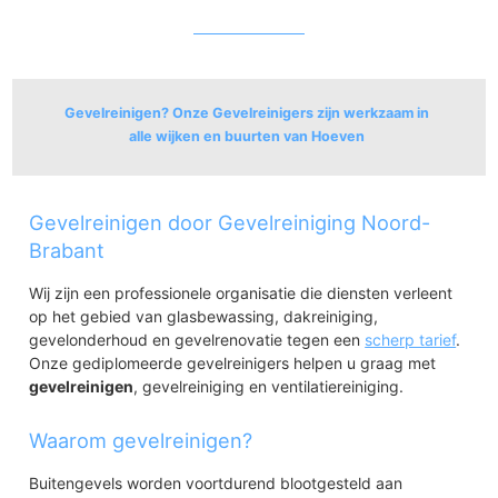
Gevelreinigen? Onze Gevelreinigers zijn werkzaam in
alle wijken en buurten van Hoeven
Hoeven
Gevelreinigen door Gevelreiniging Noord-
Hoeven
Achter 't Hof
Brabant
Kruisstraat
Wij zijn een professionele organisatie die diensten verleent
op het gebied van glasbewassing, dakreiniging,
gevelonderhoud en gevelrenovatie tegen een
scherp tarief
.
Onze gediplomeerde gevelreinigers helpen u graag met
gevelreinigen
, gevelreiniging en ventilatiereiniging.
Waarom gevelreinigen?
Buitengevels worden voortdurend blootgesteld aan