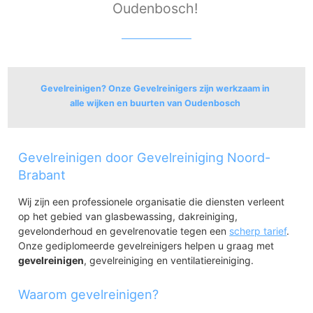
Oudenbosch!
Gevelreinigen? Onze Gevelreinigers zijn werkzaam in
alle wijken en buurten van Oudenbosch
Oudenbosch
Gevelreinigen door Gevelreiniging Noord-
Oudenbosch-Centrum
Pagnevaart
Brabant
Velletri
Wij zijn een professionele organisatie die diensten verleent
Spui
op het gebied van glasbewassing, dakreiniging,
Albano
gevelonderhoud en gevelrenovatie tegen een
scherp tarief
.
Onze gediplomeerde gevelreinigers helpen u graag met
gevelreinigen
, gevelreiniging en ventilatiereiniging.
Waarom gevelreinigen?