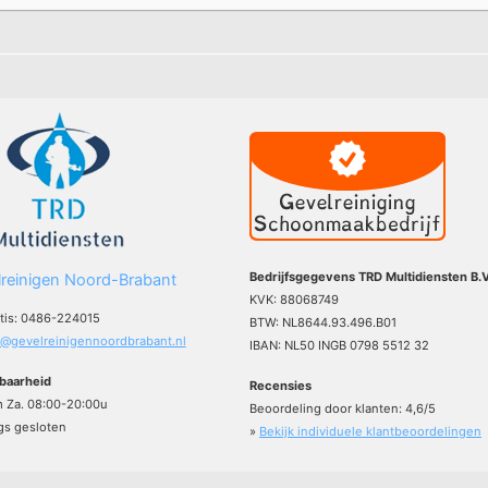
Bedrijfsgegevens TRD Multidiensten B.V
reinigen Noord-Brabant
KVK: 88068749
atis: 0486-224015
BTW: NL8644.93.496.B01
o@gevelreinigennoordbrabant.nl
IBAN: NL50 INGB 0798 5512 32
baarheid
Recensies
m Za. 08:00-20:00u
Beoordeling door klanten:
4,6
/
5
s gesloten
»
Bekijk individuele klantbeoordelingen