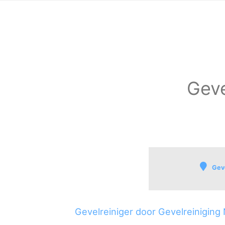
Geve
Geve
Grave
Binnenstad-Grave
Gevelreiniger door Gevelreiniging
Mars