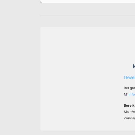
Gevel
Bel gr
M:
inf
Bereik
Ma. t/
Zondag