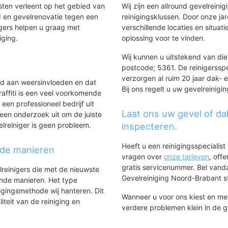
nsten verleent op het gebied van
Wij zijn een allround gevelreinig
 en gevelrenovatie tegen een
reinigingsklussen. Door onze ja
gers helpen u graag met
verschillende locaties en situ
iging.
oplossing voor te vinden.
Wij kunnen u uitstekend van dien
postcode; 5361. De reinigerssp
verzorgen al ruim 20 jaar dak- 
ld aan weersinvloeden en dat
Bij ons regelt u uw gevelreinigi
affiti is een veel voorkomende
 een professioneel bedrijf uit
Laat ons uw gevel of da
een onderzoek uit om de juiste
elreiniger is geen probleem.
inspecteren.
Heeft u een reinigingsspecialis
nde manieren
vragen over
onze tarieven
, off
gratis servicenummer. Bel van
lreinigers die met de nieuwste
Gevelreiniging Noord-Brabant sta
ende manieren. Het type
igingsmethode wij hanteren. Dit
Wanneer u voor ons kiest en m
iteit van de reiniging en
verdere problemen klein in de 