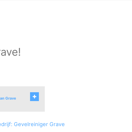
rave!
van Grave
drijf: Gevelreiniger Grave