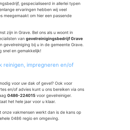
ingsbedrijf, gespecialiseerd in allerlei typen
renlange ervaringen hebben wij veel
aties meegemaakt om hier een passende
st zijn in Grave. Bel ons als u woont in
ecialisten van
gevelreinigingsbedrijf Grave
en gevelreiniging bij u in de gemeente Grave.
ng snel en gemakkelijk!
k reinigen, impregneren en/of
t nodig voor uw dak of gevel? Ook voor
ertes en/of advies kunt u ons bereiken via ons
daag
0486-224015
voor gevelreiniger.
at het hele jaar voor u klaar.
et onze vakmensen werkt dan is de kans op
gehele 0486 regio en omgeving.