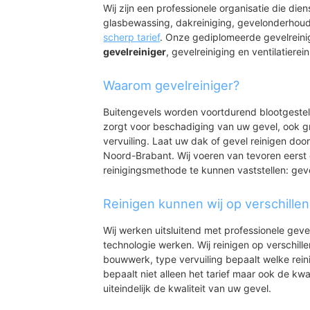
Bikkelkamp
Wij zijn een professionele organisatie die die
Esterveld
glasbewassing, dakreiniging, gevelonderhoud
Zittert
scherp tarief
. Onze gediplomeerde gevelreini
De Stoof
gevelreiniger
, gevelreiniging en ventilatierein
Waarom gevelreiniger?
Buitengevels worden voortdurend blootgeste
zorgt voor beschadiging van uw gevel, ook gr
vervuiling. Laat uw dak of gevel reinigen door
Noord-Brabant. Wij voeren van tevoren eerst 
reinigingsmethode te kunnen vaststellen: gev
Reinigen kunnen wij op verschille
Wij werken uitsluitend met professionele geve
technologie werken. Wij reinigen op verschill
bouwwerk, type vervuiling bepaalt welke rein
bepaalt niet alleen het tarief maar ook de kwal
uiteindelijk de kwaliteit van uw gevel.