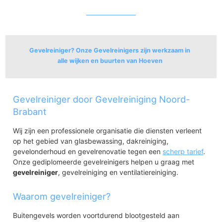
Gevelreiniger? Onze Gevelreinigers zijn werkzaam in
alle wijken en buurten van Hoeven
Hoeven
Gevelreiniger door Gevelreiniging Noord-
Hoeven
Achter 't Hof
Brabant
Kruisstraat
Wij zijn een professionele organisatie die diensten verleent
op het gebied van glasbewassing, dakreiniging,
gevelonderhoud en gevelrenovatie tegen een
scherp tarief
.
Onze gediplomeerde gevelreinigers helpen u graag met
gevelreiniger
, gevelreiniging en ventilatiereiniging.
Waarom gevelreiniger?
Buitengevels worden voortdurend blootgesteld aan