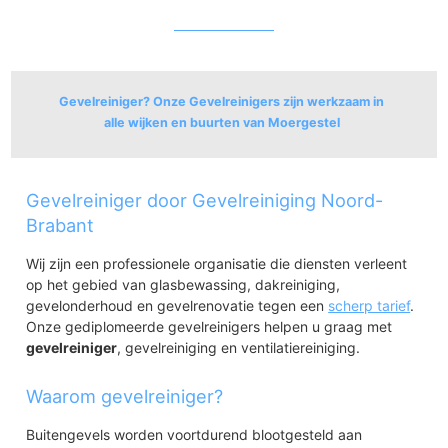
Gevelreiniger? Onze Gevelreinigers zijn werkzaam in
alle wijken en buurten van Moergestel
Centrum Moergestel
Gevelreiniger door Gevelreiniging Noord-
Centrum Moergestel
Omgeving Broekzijde
Brabant
Omg. Broekzijde
Wij zijn een professionele organisatie die diensten verleent
Omgeving Vinkenberg / Heuvelstraat
op het gebied van glasbewassing, dakreiniging,
Omg. Vinkenberg/Heuvelstraat
gevelonderhoud en gevelrenovatie tegen een
scherp tarief
.
Verspr.h. oosten en zuiden Moerg.
Onze gediplomeerde gevelreinigers helpen u graag met
Verspr.h. oosten en zuiden Moerg.
gevelreiniger
, gevelreiniging en ventilatiereiniging.
Verspr.h. westen en noorden Moerg.
Waarom gevelreiniger?
Verspr.h. westen en noorden Moerg.
Buitengevels worden voortdurend blootgesteld aan