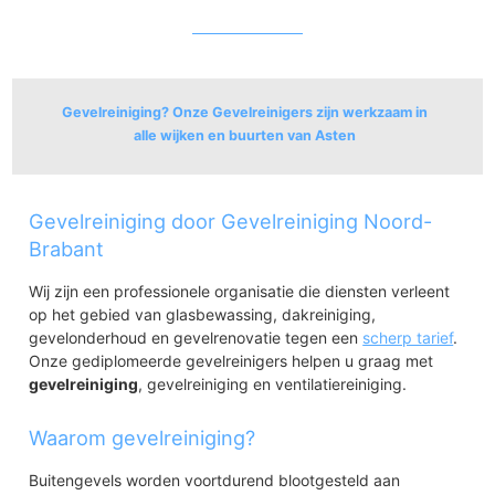
Gevelreiniging? Onze Gevelreinigers zijn werkzaam in
alle wijken en buurten van Asten
Asten
Gevelreiniging door Gevelreiniging Noord-
Asten
De Loverbosch
Brabant
Nobis
Wij zijn een professionele organisatie die diensten verleent
Asten
op het gebied van glasbewassing, dakreiniging,
gevelonderhoud en gevelrenovatie tegen een
scherp tarief
.
Onze gediplomeerde gevelreinigers helpen u graag met
Asten
gevelreiniging
, gevelreiniging en ventilatiereiniging.
Waarom gevelreiniging?
Buitengevels worden voortdurend blootgesteld aan