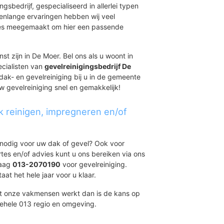
ingsbedrijf, gespecialiseerd in allerlei typen
renlange ervaringen hebben wij veel
aties meegemaakt om hier een passende
st zijn in De Moer. Bel ons als u woont in
ecialisten van
gevelreinigingsbedrijf De
dak- en gevelreiniging bij u in de gemeente
w gevelreiniging snel en gemakkelijk!
k reinigen, impregneren en/of
t nodig voor uw dak of gevel? Ook voor
ertes en/of advies kunt u ons bereiken via ons
daag
013-2070190
voor gevelreiniging.
at het hele jaar voor u klaar.
et onze vakmensen werkt dan is de kans op
gehele 013 regio en omgeving.