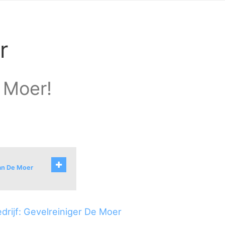
r
e Moer!
van De Moer
drijf: Gevelreiniger De Moer