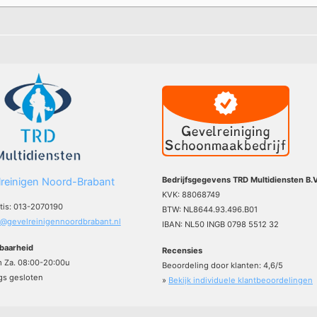
Bedrijfsgegevens TRD Multidiensten B.V
reinigen Noord-Brabant
KVK: 88068749
atis: 013-2070190
BTW: NL8644.93.496.B01
o@gevelreinigennoordbrabant.nl
IBAN: NL50 INGB 0798 5512 32
baarheid
Recensies
m Za. 08:00-20:00u
Beoordeling door klanten:
4,6
/
5
s gesloten
»
Bekijk individuele klantbeoordelingen