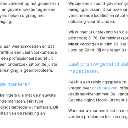
nsten verleent op het gebied van
Wij zijn een allround gevelreinig
 en gevelrenovatie tegen een
reinigingsklussen. Door onze ja
gers helpen u graag met
verschillende locaties en situ
iniging.
oplossing voor te vinden.
Wij kunnen u uitstekend van dien
postcode; 5176. De reinigerssp
Moer
verzorgen al ruim 20 jaar 
ld aan weersinvloeden en dat
Loon op Zand. Bij ons regelt u u
affiti is een veel voorkomende
 een professioneel bedrijf uit
Laat ons uw gevel of da
een onderzoek uit om de juiste
elreiniging is geen probleem.
inspecteren.
Heeft u een reinigingsspecialis
nde manieren
vragen over
onze tarieven
, off
gratis servicenummer. Bel van
lreinigers die met de nieuwste
Gevelreiniging Noord-Brabant sta
ende manieren. Het type
igingsmethode wij hanteren. Dit
Wanneer u voor ons kiest en m
iteit van de reiniging en
verdere problemen klein in de 