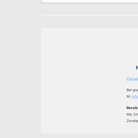
Gevel
Bel gr
M:
inf
Bereik
Ma. t/
Zondag