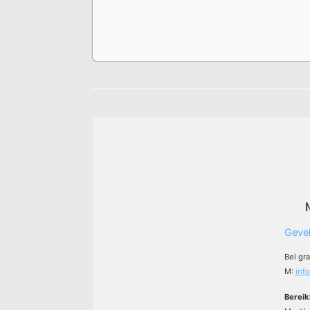
Gevel
Bel gr
M:
inf
Bereik