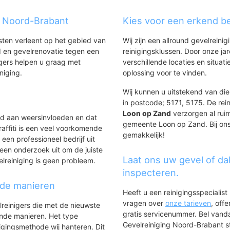
g Noord-Brabant
Kies voor een erkend be
nsten verleent op het gebied van
Wij zijn een allround gevelreinig
 en gevelrenovatie tegen een
reinigingsklussen. Door onze ja
gers helpen u graag met
verschillende locaties en situ
iniging.
oplossing voor te vinden.
Wij kunnen u uitstekend van die
in postcode; 5171, 5175. De rei
Loon op Zand
verzorgen al ruim
ld aan weersinvloeden en dat
gemeente Loon op Zand. Bij ons 
affiti is een veel voorkomende
gemakkelijk!
 een professioneel bedrijf uit
een onderzoek uit om de juiste
Laat ons uw gevel of da
elreiniging is geen probleem.
inspecteren.
nde manieren
Heeft u een reinigingsspecialis
vragen over
onze tarieven
, off
lreinigers die met de nieuwste
gratis servicenummer. Bel van
ende manieren. Het type
Gevelreiniging Noord-Brabant sta
igingsmethode wij hanteren. Dit