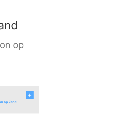
Zand
oon op
oon op Zand