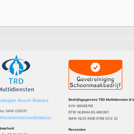
Bedrijfsgegevens TRD Multidiensten B.V
reinigen Noord-Brabant
KVK: 88068749
atis: 0416-235031
BTW: NL8644.93.496.B01
o@gevelreinigennoordbrabant.nl
IBAN: NL50 INGB 0798 5512 32
baarheid
Recensies