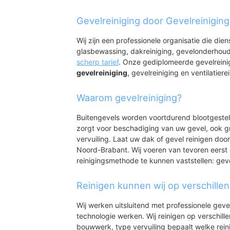
Loon op Zand
Oud-Loon
Gevelreiniging door Gevelreinigin
Mussenhoek
Molenwijk (noord)
Wij zijn een professionele organisatie die die
Molenwijk (zuid)
glasbewassing, dakreiniging, gevelonderhoud
Bergeind
scherp tarief
. Onze gediplomeerde gevelreini
Oost-Loon
gevelreiniging
, gevelreiniging en ventilatiere
De Plakken
Waarom gevelreiniging?
Buitengevels worden voortdurend blootgeste
zorgt voor beschadiging van uw gevel, ook gr
vervuiling. Laat uw dak of gevel reinigen door
Noord-Brabant. Wij voeren van tevoren eerst 
reinigingsmethode te kunnen vaststellen: gev
Reinigen kunnen wij op verschille
Wij werken uitsluitend met professionele geve
technologie werken. Wij reinigen op verschill
bouwwerk, type vervuiling bepaalt welke rein