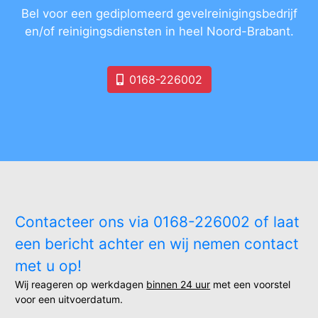
Bel voor een gediplomeerd gevelreinigingsbedrijf
en/of reinigingsdiensten in heel Noord-Brabant.
0168-226002
Contacteer ons via 0168-226002 of laat
een bericht achter en wij nemen contact
met u op!
Wij reageren op werkdagen
binnen 24 uur
met een voorstel
voor een uitvoerdatum.