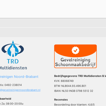
Bedrijfsgegevens TRD Multidiensten B.V
reinigen Noord-Brabant
KVK: 88068749
atis: 0492-238014
BTW: NL8644.93.496.B01
o@gevelreinigennoordbrabant.nl
IBAN: NL50 INGB 0798 5512 32
baarheid
Recensies
m Za. 08:00-20:00u
Beoordeling door klanten:
4,6
/
5