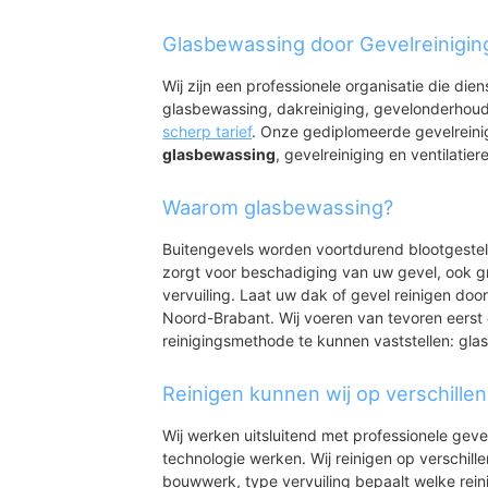
Beek en Donk
Beek
Glasbewassing door Gevelreinigi
Donk
Bedrijventerrein B
Wij zijn een professionele organisatie die die
Bedrijventerrein B
glasbewassing, dakreiniging, gevelonderhoud
scherp tarief
. Onze gediplomeerde gevelreini
glasbewassing
, gevelreiniging en ventilatiere
Waarom glasbewassing?
Buitengevels worden voortdurend blootgeste
zorgt voor beschadiging van uw gevel, ook gr
vervuiling. Laat uw dak of gevel reinigen door
Noord-Brabant. Wij voeren van tevoren eerst 
reinigingsmethode te kunnen vaststellen: gl
Reinigen kunnen wij op verschille
Wij werken uitsluitend met professionele geve
technologie werken. Wij reinigen op verschill
bouwwerk, type vervuiling bepaalt welke rein