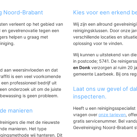
ng Noord-Brabant
Kies voor een erkend be
eekerheide
nsten verleent op het gebied van
Wij zijn een allround gevelreinig
emmer
 en gevelrenovatie tegen een
reinigingsklussen. Door onze ja
gers helpen u graag met
verschillende locaties en situ
iniging.
oplossing voor te vinden.
Wij kunnen u uitstekend van die
in postcode; 5741. De reinigers
en Donk
verzorgen al ruim 20 ja
ld aan weersinvloeden en dat
gemeente Laarbeek. Bij ons rege
affiti is een veel voorkomende
 een professioneel bedrijf uit
Laat ons uw gevel of da
een onderzoek uit om de juiste
asbewassing is geen probleem.
inspecteren.
Heeft u een reinigingsspecialis
nde manieren
vragen over
onze tarieven
, off
gratis servicenummer. Bel van
lreinigers die met de nieuwste
Gevelreiniging Noord-Brabant sta
ende manieren. Het type
igingsmethode wij hanteren. Dit