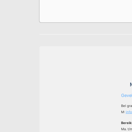
Gevel
Bel gr
M:
inf
Bereik
Ma. t/