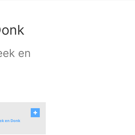
Donk
eek en
eek en Donk