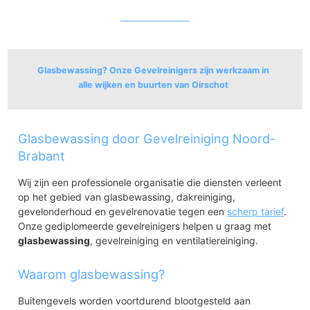
Glasbewassing? Onze Gevelreinigers zijn werkzaam in
alle wijken en buurten van Oirschot
Oirschot
Glasbewassing door Gevelreiniging Noord-
Oirschot-Centrum
Oirschot Noordoost
Brabant
De Notel
Wij zijn een professionele organisatie die diensten verleent
Snepseind en Bijsterveld
op het gebied van glasbewassing, dakreiniging,
Straten met Moleneind
gevelonderhoud en gevelrenovatie tegen een
scherp tarief
.
Spoordonk
Onze gediplomeerde gevelreinigers helpen u graag met
Spoordonk
glasbewassing
, gevelreiniging en ventilatiereiniging.
Waarom glasbewassing?
Buitengevels worden voortdurend blootgesteld aan