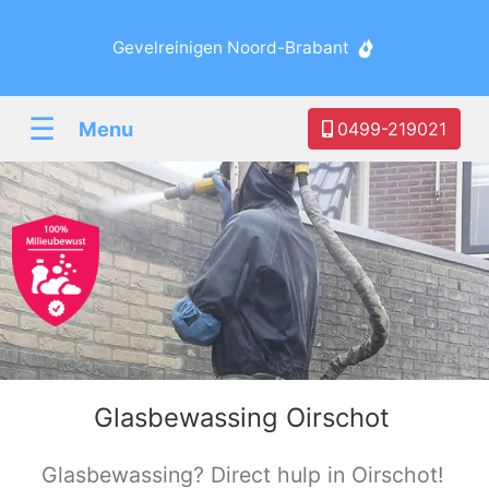
Gevelreinigen Noord-Brabant
☰
Menu
0499-219021
Glasbewassing Oirschot
Glasbewassing? Direct hulp in Oirschot!