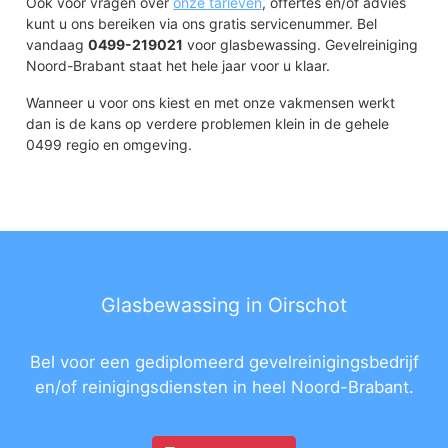
Ook voor vragen over
onze tarieven
, offertes en/of advies
kunt u ons bereiken via ons gratis servicenummer. Bel
vandaag
0499-219021
voor glasbewassing. Gevelreiniging
Noord-Brabant staat het hele jaar voor u klaar.
Wanneer u voor ons kiest en met onze vakmensen werkt
dan is de kans op verdere problemen klein in de gehele
0499 regio en omgeving.
Glasbewassing in Oirschot
Bel voor een gediplomeerd gevelreinigingsbedrijf
en/of reinigingsdiensten in heel Noord-Brabant.