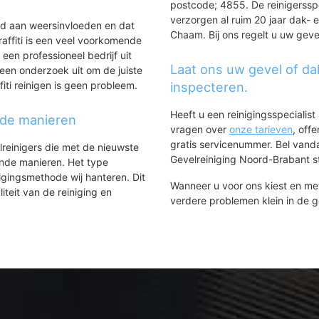
postcode; 4855. De reinigerssp
verzorgen al ruim 20 jaar dak- 
ld aan weersinvloeden en dat
Chaam. Bij ons regelt u uw geve
affiti is een veel voorkomende
 een professioneel bedrijf uit
Laat ons uw gevel of da
een onderzoek uit om de juiste
iti reinigen is geen probleem.
inspecteren.
Heeft u een reinigingsspecialis
nde manieren
vragen over
onze tarieven
, off
gratis servicenummer. Bel van
lreinigers die met de nieuwste
Gevelreiniging Noord-Brabant sta
ende manieren. Het type
igingsmethode wij hanteren. Dit
Wanneer u voor ons kiest en m
iteit van de reiniging en
verdere problemen klein in de 