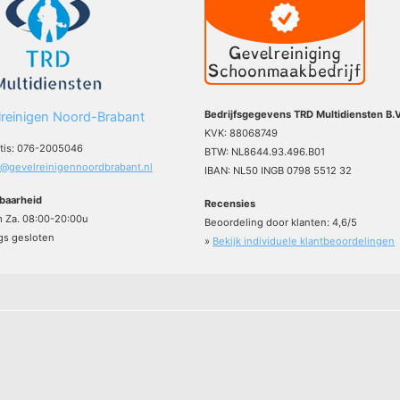
Bedrijfsgegevens TRD Multidiensten B.V
reinigen Noord-Brabant
KVK: 88068749
atis: 076-2005046
BTW: NL8644.93.496.B01
o@gevelreinigennoordbrabant.nl
IBAN: NL50 INGB 0798 5512 32
baarheid
Recensies
m Za. 08:00-20:00u
Beoordeling door klanten:
4,6
/
5
s gesloten
»
Bekijk individuele klantbeoordelingen