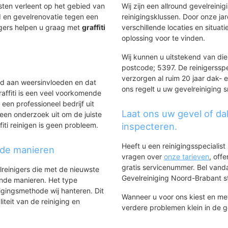
nsten verleent op het gebied van
Wij zijn een allround gevelreinig
 en gevelrenovatie tegen een
reinigingsklussen. Door onze ja
igers helpen u graag met
graffiti
verschillende locaties en situ
.
oplossing voor te vinden.
Wij kunnen u uitstekend van diens
postcode; 5397. De reinigerssp
verzorgen al ruim 20 jaar dak- e
ld aan weersinvloeden en dat
ons regelt u uw gevelreiniging s
affiti is een veel voorkomende
 een professioneel bedrijf uit
Laat ons uw gevel of da
een onderzoek uit om de juiste
iti reinigen is geen probleem.
inspecteren.
Heeft u een reinigingsspecialis
nde manieren
vragen over
onze tarieven
, off
gratis servicenummer. Bel van
lreinigers die met de nieuwste
Gevelreiniging Noord-Brabant sta
ende manieren. Het type
igingsmethode wij hanteren. Dit
Wanneer u voor ons kiest en m
iteit van de reiniging en
verdere problemen klein in de 