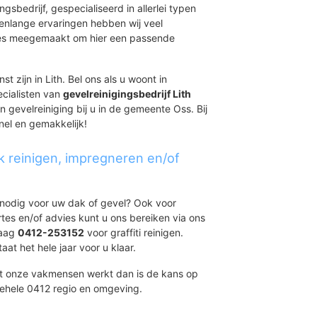
ingsbedrijf, gespecialiseerd in allerlei typen
renlange ervaringen hebben wij veel
aties meegemaakt om hier een passende
t zijn in Lith. Bel ons als u woont in
ecialisten van
gevelreinigingsbedrijf Lith
n gevelreiniging bij u in de gemeente Oss. Bij
nel en gemakkelijk!
k reinigen, impregneren en/of
t nodig voor uw dak of gevel? Ook voor
ertes en/of advies kunt u ons bereiken via ons
daag
0412-253152
voor graffiti reinigen.
at het hele jaar voor u klaar.
et onze vakmensen werkt dan is de kans op
gehele 0412 regio en omgeving.