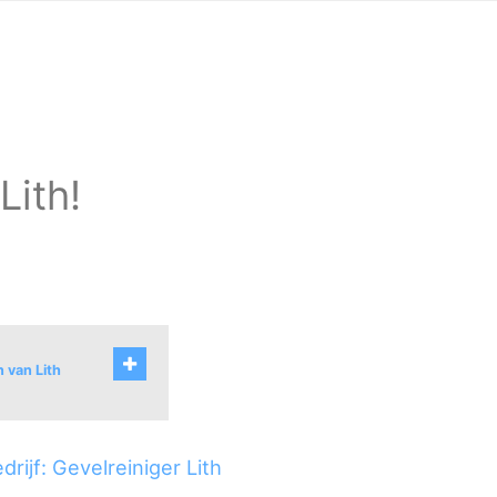
Lith!
 van Lith
rijf: Gevelreiniger Lith