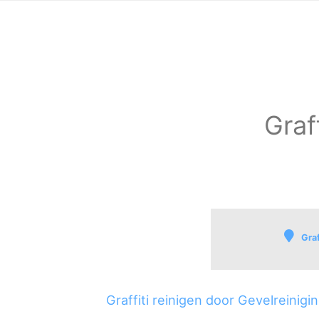
Graff
Graf
Lith
Lith
Graffiti reinigen door Gevelreinig