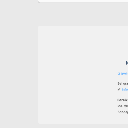
Gevel
Bel gr
M:
inf
Bereik
Ma. t/
Zondag