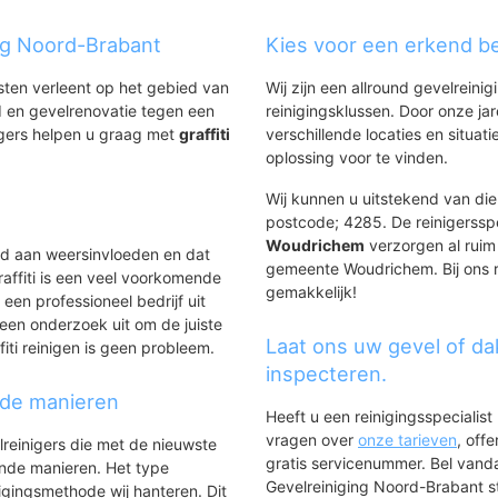
 de vesting
ing Noord-Brabant
Kies voor een erkend be
 de vesting
nsten verleent op het gebied van
Wij zijn een allround gevelreinig
 en gevelrenovatie tegen een
reinigingsklussen. Door onze ja
igers helpen u graag met
graffiti
verschillende locaties en situ
.
oplossing voor te vinden.
Wij kunnen u uitstekend van dien
postcode; 4285. De reinigerssp
Woudrichem
verzorgen al ruim 
ld aan weersinvloeden en dat
gemeente Woudrichem. Bij ons re
affiti is een veel voorkomende
gemakkelijk!
 een professioneel bedrijf uit
een onderzoek uit om de juiste
Laat ons uw gevel of da
iti reinigen is geen probleem.
inspecteren.
nde manieren
Heeft u een reinigingsspecialis
vragen over
onze tarieven
, off
lreinigers die met de nieuwste
gratis servicenummer. Bel van
ende manieren. Het type
Gevelreiniging Noord-Brabant sta
igingsmethode wij hanteren. Dit