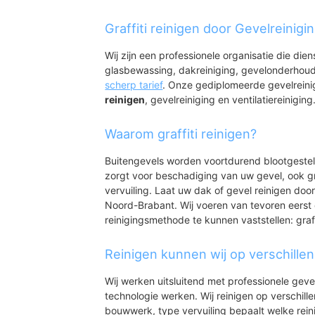
Woudrichem
Woudrichem binnen
Graffiti reinigen door Gevelreinig
Woudrichem buiten
Oudendijk
Wij zijn een professionele organisatie die die
glasbewassing, dakreiniging, gevelonderhoud
scherp tarief
. Onze gediplomeerde gevelrein
reinigen
, gevelreiniging en ventilatiereiniging
Waarom graffiti reinigen?
Buitengevels worden voortdurend blootgeste
zorgt voor beschadiging van uw gevel, ook gr
vervuiling. Laat uw dak of gevel reinigen door
Noord-Brabant. Wij voeren van tevoren eerst 
reinigingsmethode te kunnen vaststellen: graff
Reinigen kunnen wij op verschille
Wij werken uitsluitend met professionele geve
technologie werken. Wij reinigen op verschill
bouwwerk, type vervuiling bepaalt welke rein