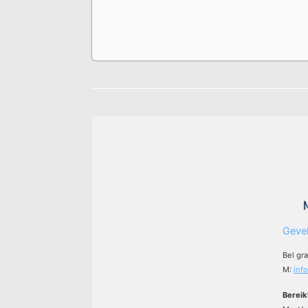
Gevel
Bel gr
M:
inf
Bereik