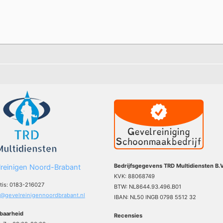
Bedrijfsgegevens TRD Multidiensten B.V
reinigen Noord-Brabant
KVK: 88068749
atis: 0183-216027
BTW: NL8644.93.496.B01
o@gevelreinigennoordbrabant.nl
IBAN: NL50 INGB 0798 5512 32
baarheid
Recensies