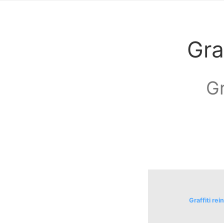
Gra
Gr
Graffiti re