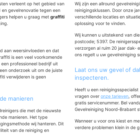
nsten verleent op het gebied van
Wij zijn een allround gevelreinig
 en gevelrenovatie tegen een
reinigingsklussen. Door onze ja
igers helpen u graag met
graffiti
verschillende locaties en situ
ging.
oplossing voor te vinden.
Wij kunnen u uitstekend van diens
postcode; 5397. De reinigerssp
verzorgen al ruim 20 jaar dak- e
ld aan weersinvloeden en dat
ons regelt u uw gevelreiniging s
affiti is een veel voorkomende
 een professioneel bedrijf uit
Laat ons uw gevel of da
een onderzoek uit om de juiste
iti verwijderen is geen
inspecteren.
Heeft u een reinigingsspecialis
vragen over
onze tarieven
, off
nde manieren
gratis servicenummer. Bel van
Gevelreiniging Noord-Brabant sta
lreinigers die met de nieuwste
ende manieren. Het type
Wanneer u voor ons kiest en m
igingsmethode wij hanteren. Dit
verdere problemen klein in de 
iteit van de reiniging en