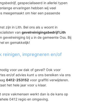
ingsbedrijf, gespecialiseerd in allerlei typen
renlange ervaringen hebben wij veel
aties meegemaakt om hier een passende
t zijn in Lith. Bel ons als u woont in
ecialisten van
gevelreinigingsbedrijf Lith
n gevelreiniging bij u in de gemeente Oss. Bij
nel en gemakkelijk!
k reinigen, impregneren en/of
t nodig voor uw dak of gevel? Ook voor
ertes en/of advies kunt u ons bereiken via ons
daag
0412-253152
voor graffiti verwijderen.
at het hele jaar voor u klaar.
et onze vakmensen werkt dan is de kans op
gehele 0412 regio en omgeving.