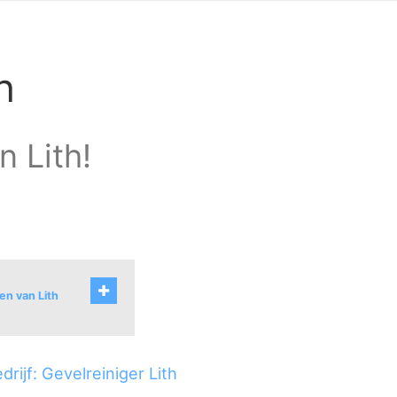
h
n Lith!
en van Lith
rijf: Gevelreiniger Lith