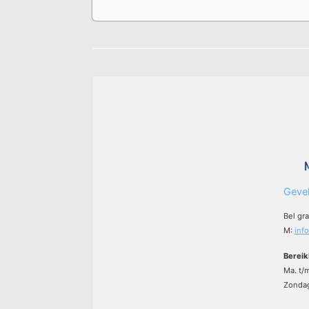
Gevel
Bel gr
M:
inf
Bereik
Ma. t/
Zondag