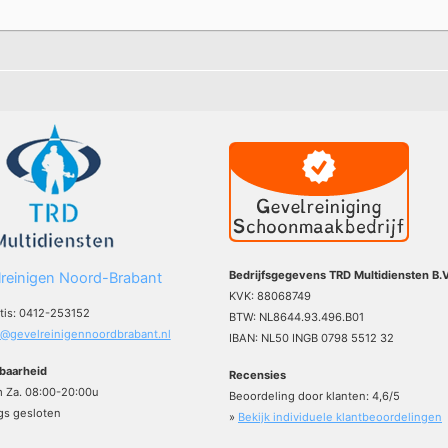
Bedrijfsgegevens TRD Multidiensten B.V
reinigen Noord-Brabant
KVK: 88068749
atis: 0412-253152
BTW: NL8644.93.496.B01
o@gevelreinigennoordbrabant.nl
IBAN: NL50 INGB 0798 5512 32
baarheid
Recensies
m Za. 08:00-20:00u
Beoordeling door klanten:
4,6
/
5
s gesloten
»
Bekijk individuele klantbeoordelingen