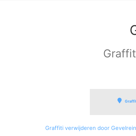
G
Graffi
Graffi
Lith
Lith
Graffiti verwijderen door Gevelre