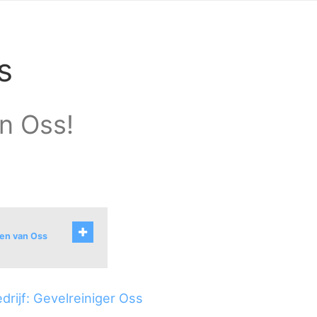
s
in Oss!
ten van Oss
uurt I
drijf: Gevelreiniger Oss
 Zuid