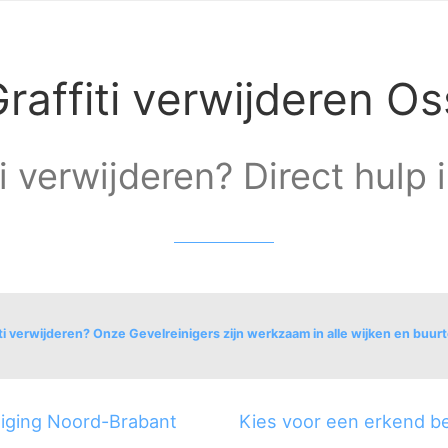
raffiti verwijderen Os
ti verwijderen? Direct hulp 
ti verwijderen? Onze Gevelreinigers zijn werkzaam in alle wijken en buur
oord
Industrieterreinen-Zuid
Schadewijk
Moleneind
Verzetsheldenb
iniging Noord-Brabant
Kies voor een erkend be
Landweer
Berghemseweg