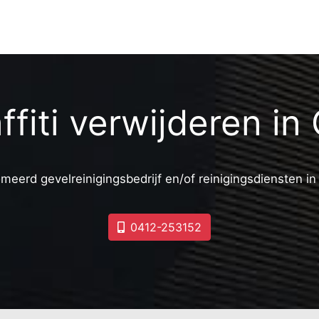
Vondellaan-Zuid
Euterpelaan-Noord
Beethovengaarde en Lisztgaarde
Witte Hoef
Het Woud
De Elzen
ffiti verwijderen in
meerd gevelreinigingsbedrijf en/of reinigingsdiensten i
0412-253152