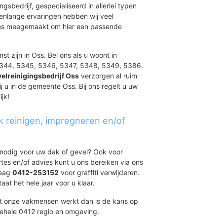
urt II
ingsbedrijf, gespecialiseerd in allerlei typen
renlange ervaringen hebben wij veel
t
aties meegemaakt om hier een passende
ord-Oost
st zijn in Oss. Bel ons als u woont in
5344, 5345, 5346, 5347, 5348, 5349, 5386.
elreinigingsbedrijf Oss
verzorgen al ruim
ij u in de gemeente Oss. Bij ons regelt u uw
jk!
k reinigen, impregneren en/of
nk
t nodig voor uw dak of gevel? Ook voor
ertes en/of advies kunt u ons bereiken via ons
daag
0412-253152
voor graffiti verwijderen.
at het hele jaar voor u klaar.
et onze vakmensen werkt dan is de kans op
gehele 0412 regio en omgeving.