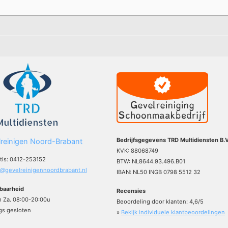
Bedrijfsgegevens TRD Multidiensten B.V
reinigen Noord-Brabant
KVK: 88068749
atis: 0412-253152
BTW: NL8644.93.496.B01
o@gevelreinigennoordbrabant.nl
IBAN: NL50 INGB 0798 5512 32
baarheid
Recensies
m Za. 08:00-20:00u
Beoordeling door klanten:
4,6
/
5
s gesloten
»
Bekijk individuele klantbeoordelingen