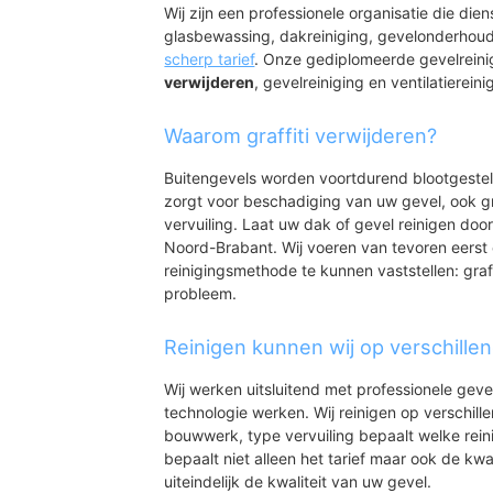
Langendonk
Wij zijn een professionele organisatie die die
Buitengebied-Zu
glasbewassing, dakreiniging, gevelonderhoud
Geffense Bosjes
scherp tarief
. Onze gediplomeerde gevelrein
De Tillaard
verwijderen
, gevelreiniging en ventilatiereini
De Haag
Vierwinden
Waarom graffiti verwijderen?
Vorstengraf
Centrum
Buitengevels worden voortdurend blootgeste
Centrum West
zorgt voor beschadiging van uw gevel, ook gr
Centrum Noord
vervuiling. Laat uw dak of gevel reinigen door
Centrum Zuid
Noord-Brabant. Wij voeren van tevoren eerst 
Industrieterrei
reinigingsmethode te kunnen vaststellen: graff
Elzenburg
probleem.
De Winkel
Hooimeer
Reinigen kunnen wij op verschille
De Geer
Wij werken uitsluitend met professionele geve
technologie werken. Wij reinigen op verschill
bouwwerk, type vervuiling bepaalt welke rein
bepaalt niet alleen het tarief maar ook de kwal
uiteindelijk de kwaliteit van uw gevel.