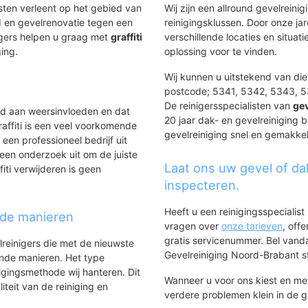
Danenhoef
Verzetsheldenbu
nsten verleent op het gebied van
Wij zijn een allround gevelreinig
id
Krinkelhoek
Vogelbuurt
 en gevelrenovatie tegen een
reinigingsklussen. Door onze ja
Roofvogelbuur
Oorlogsheldenbuurt
igers helpen u graag met
graffiti
verschillende locaties en situ
Schadewijk No
Hertogenbuurt
ging.
oplossing voor te vinden.
De Horzak
Mettegeupel
Ussen
De Noord
Wij kunnen u uitstekend van dien
Rusheuvel
postcode; 5341, 5342, 5343, 
Vlashoek
Oss-Zuid
De reinigersspecialisten van
Heihoek
gev
ld aan weersinvloeden en dat
20 jaar dak- en gevelreiniging b
Hoefeind
Kortfoort
affiti is een veel voorkomende
gevelreiniging snel en gemakkeli
Amsteleind
Oranjebuurt I en Ruivert
 een professioneel bedrijf uit
Hazenkamp
Zeeheldenbuurt I
een onderzoek uit om de juiste
Loovelt
nen-Noord
Zeeheldenbuurt II
Laat ons uw gevel of da
iti verwijderen is geen
Lockaert
Bomenbuurt
inspecteren.
Westerveld
Oranjebuurt II
Klein Mikkeldo
Willibrordusweg-Oost
Heeft u een reinigingsspecialis
nde manieren
Schalkskamp
Willibrordusweg-West
vragen over
onze tarieven
, off
Ruwaard
gratis servicenummer. Bel van
lreinigers die met de nieuwste
Staatsliedenbuurt
Gevelreiniging Noord-Brabant sta
ende manieren. Het type
Van Hogendorplaan-West
igingsmethode wij hanteren. Dit
Dichtersbuurt
Wanneer u voor ons kiest en m
iteit van de reiniging en
Wagenaarstraat
verdere problemen klein in de 