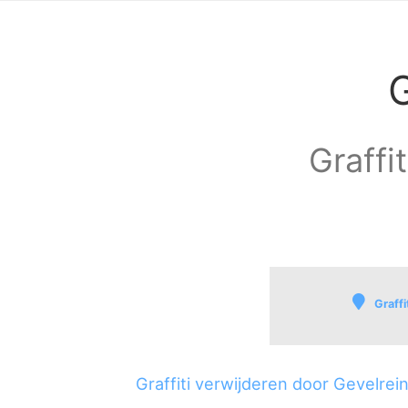
G
Graffi
Graffi
Buitengebied-N
Meerdijk
Graffiti verwijderen door Gevelre
Frankenbeemd