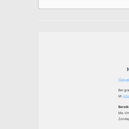
Gevel
Bel gr
M:
inf
Bereik
Ma. t/
Zondag