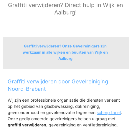
Graffiti verwijderen? Direct hulp in Wijk en
Aalburg!
Graffiti verwijderen? Onze Gevelreinigers zijn
werkzaam in alle wijken en buurten van Wijk en
Aalburg
Genderen
Graffiti verwijderen door Gevelreiniging
Genderen
Noord-Brabant
Wijk en Aalburg
Wijk en Aalburg
Wij zijn een professionele organisatie die diensten verleent
Spijk
op het gebied van glasbewassing, dakreiniging,
gevelonderhoud en gevelrenovatie tegen een
scherp tarief
.
Onze gediplomeerde gevelreinigers helpen u graag met
graffiti verwijderen
, gevelreiniging en ventilatiereiniging.