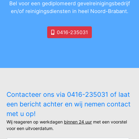
Bel voor een gediplomeerd gevelreinigingsbedrijf
en/of reinigingsdiensten in heel Noord-Brabant.
0416-235031
Contacteer ons via 0416-235031 of laat
een bericht achter en wij nemen contact
met u op!
Wij reageren op werkdagen
binnen 24 uur
met een voorstel
voor een uitvoerdatum.